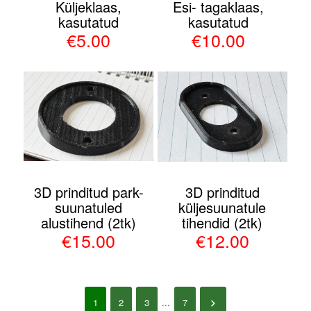
Küljeklaas,
Esi- tagaklaas,
kasutatud
kasutatud
€5.00
€10.00
3D prinditud park-
3D prinditud
suunatuled
küljesuunatule
alustihend (2tk)
tihendid (2tk)
€15.00
€12.00
1
2
3
...
7