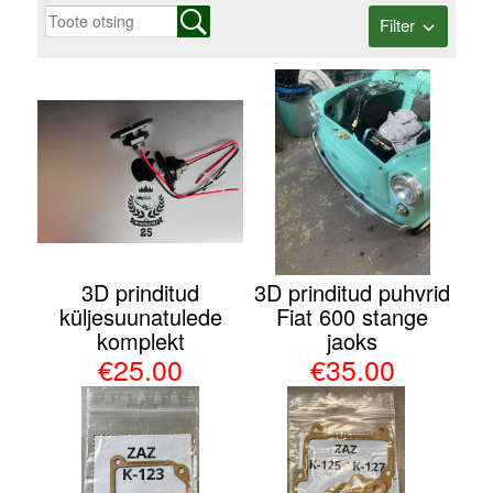
Filter
3D prinditud
3D prinditud puhvrid
küljesuunatulede
Fiat 600 stange
komplekt
jaoks
€25.00
€35.00