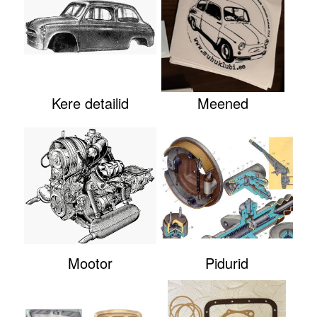
Kere detailid
Meened
Mootor
Pidurid